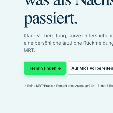
passiert.
Klare Vorbereitung, kurze Untersuchu
eine persönliche ärztliche Rückmeldung
MRT.
Termin finden →
Auf MRT vorbereite
✓ Reine MRT-Praxis
✓ Persönliches Arztgespräch
✓ Bilder & B