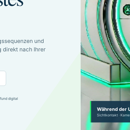
ngssequenzen und
 direkt nach Ihrer
n
efund digital
Während der 
Sichtkontakt · Kamer