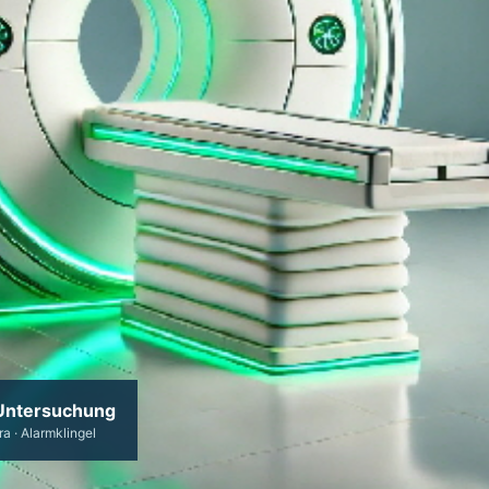
Untersuchung
a · Alarmklingel