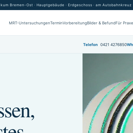
nikum Bremen-Ost · Hauptgebäude · Erdgeschoss · am Autobahnkreuz
MRT-Untersuchungen
Termin
Vorbereitung
Bilder & Befund
Für Prax
Telefon
0421 4276850
Wh
ssen,
tes