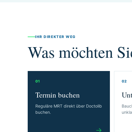
IHR DIREKTER WEG
Was möchten Si
01
02
Termin buchen
Unt
Reguläre MRT direkt über Doctolib
Bauch
buchen.
unkla
→