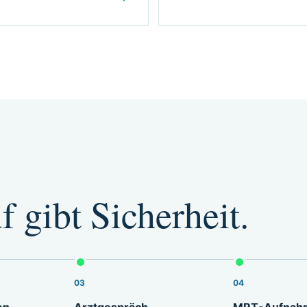
f gibt Sicherheit.
03
04
en
Arztgespräch
MRT-Aufnah