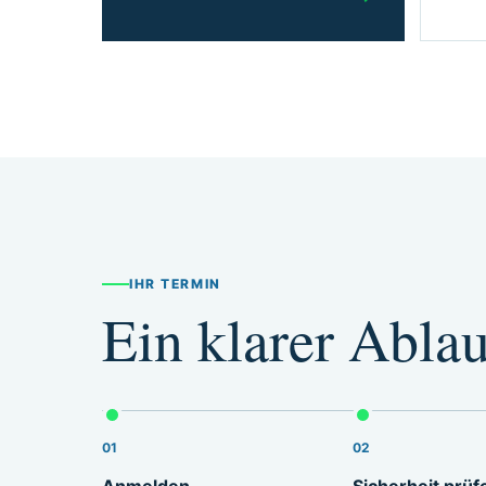
IHR TERMIN
Ein klarer Ablau
01
02
Anmelden
Sicherheit prüf